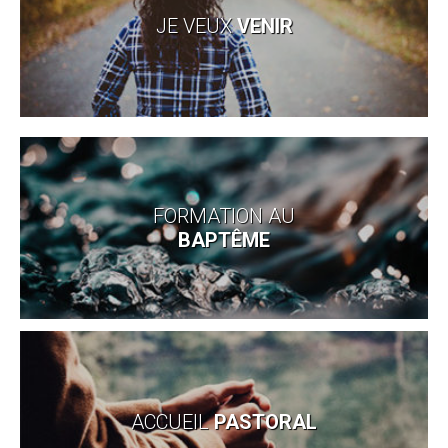
JE VEUX
VENIR
FORMATION AU
BAPTÊME
ACCUEIL
PASTORAL