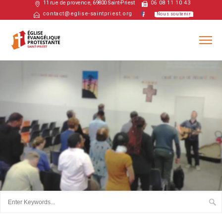
11 rue de provence, 69800 Saint-Priest
06 08 11 10 43
contact@eglise-saintpriest.org
Nous soutenir